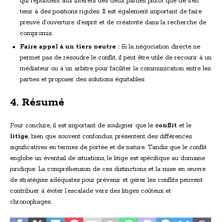
qui répondent aux intérêts des deux parties plutôt que de s’en
tenir à des positions rigides. Il est également important de faire
preuve d’ouverture d’esprit et de créativité dans la recherche de
compromis.
Faire appel à un tiers neutre :
Si la négociation directe ne
permet pas de résoudre le conflit, il peut être utile de recourir à un
médiateur ou à un arbitre pour faciliter la communication entre les
parties et proposer des solutions équitables.
4. Résumé
Pour conclure, il est important de souligner que le
conflit
et le
litige
, bien que souvent confondus, présentent des différences
significatives en termes de portée et de nature. Tandis que le conflit
englobe un éventail de situations, le litige est spécifique au domaine
juridique. La compréhension de ces distinctions et la mise en œuvre
de stratégies adéquates pour prévenir et gérer les conflits peuvent
contribuer à éviter l’escalade vers des litiges coûteux et
chronophages.