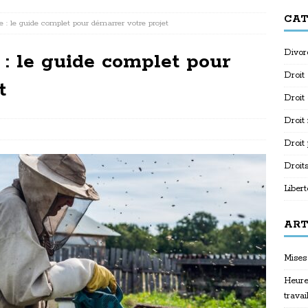
CAT
e : le guide complet pour démarrer votre projet
Divor
 : le guide complet pour
Droit
t
Droit
Droit
Droit
Droit
Libert
ART
Mises 
Heure
travai