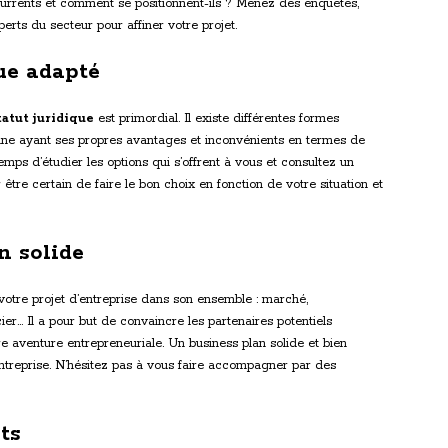
currents et comment se positionnent-ils ? Menez des enquêtes,
rts du secteur pour affiner votre projet.
que adapté
tatut juridique
est primordial. Il existe différentes formes
une ayant ses propres avantages et inconvénients en termes de
 temps d’étudier les options qui s’offrent à vous et consultez un
être certain de faire le bon choix en fonction de votre situation et
n solide
otre projet d’entreprise dans son ensemble : marché,
ier… Il a pour but de convaincre les partenaires potentiels
e aventure entrepreneuriale. Un business plan solide et bien
ntreprise. N’hésitez pas à vous faire accompagner par des
ts