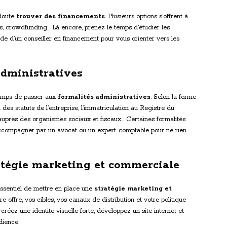
 doute
trouver des financements
. Plusieurs options s’offrent à
es, crowdfunding… Là encore, prenez le temps d’étudier les
l’aide d’un conseiller en financement pour vous orienter vers les
 administratives
t temps de passer aux
formalités administratives
. Selon la forme
 des statuts de l’entreprise, l’immatriculation au Registre du
uprès des organismes sociaux et fiscaux… Certaines formalités
accompagner par un avocat ou un expert-comptable pour ne rien
ratégie marketing et commerciale
 essentiel de mettre en place une
stratégie marketing et
e offre, vos cibles, vos canaux de distribution et votre politique
créez une identité visuelle forte, développez un site internet et
dience.