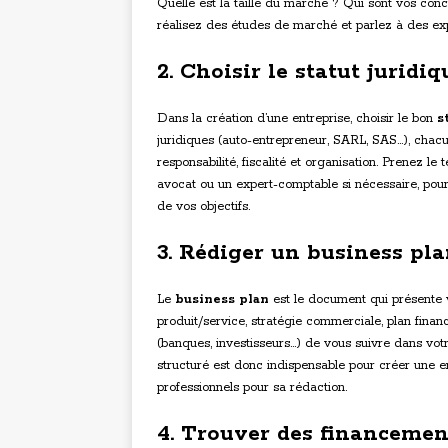
Quelle est la taille du marché ? Qui sont vos con
réalisez des études de marché et parlez à des expe
2. Choisir le statut juridi
Dans la création d’une entreprise, choisir le bon
s
juridiques (auto-entrepreneur, SARL, SAS…), chac
responsabilité, fiscalité et organisation. Prenez le
avocat ou un expert-comptable si nécessaire, pour 
de vos objectifs.
3. Rédiger un business pla
Le
business plan
est le document qui présente v
produit/service, stratégie commerciale, plan financ
(banques, investisseurs…) de vous suivre dans votr
structuré est donc indispensable pour créer une e
professionnels pour sa rédaction.
4. Trouver des financemen