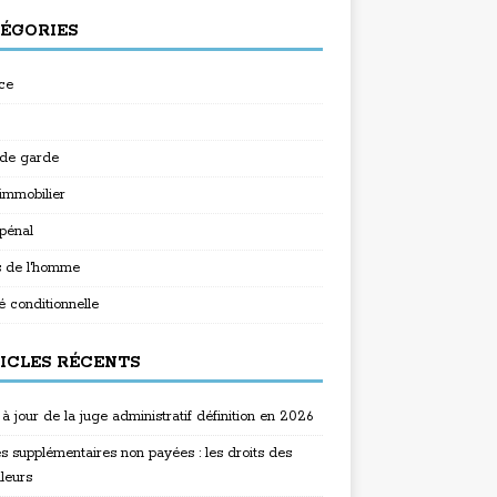
ÉGORIES
ce
 de garde
 immobilier
 pénal
s de l'homme
é conditionnelle
ICLES RÉCENTS
à jour de la juge administratif définition en 2026
s supplémentaires non payées : les droits des
lleurs