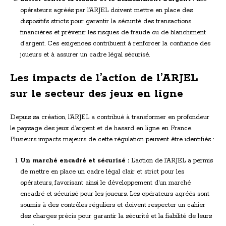
opérateurs agréés par l’ARJEL doivent mettre en place des
dispositifs stricts pour garantir la sécurité des transactions
financières et prévenir les risques de fraude ou de blanchiment
d’argent. Ces exigences contribuent à renforcer la confiance des
joueurs et à assurer un cadre légal sécurisé.
Les impacts de l’action de l’ARJEL
sur le secteur des jeux en ligne
Depuis sa création, l’ARJEL a contribué à transformer en profondeur
le paysage des jeux d’argent et de hasard en ligne en France.
Plusieurs impacts majeurs de cette régulation peuvent être identifiés :
Un marché encadré et sécurisé :
L’action de l’ARJEL a permis
de mettre en place un cadre légal clair et strict pour les
opérateurs, favorisant ainsi le développement d’un marché
encadré et sécurisé pour les joueurs. Les opérateurs agréés sont
soumis à des contrôles réguliers et doivent respecter un cahier
des charges précis pour garantir la sécurité et la fiabilité de leurs