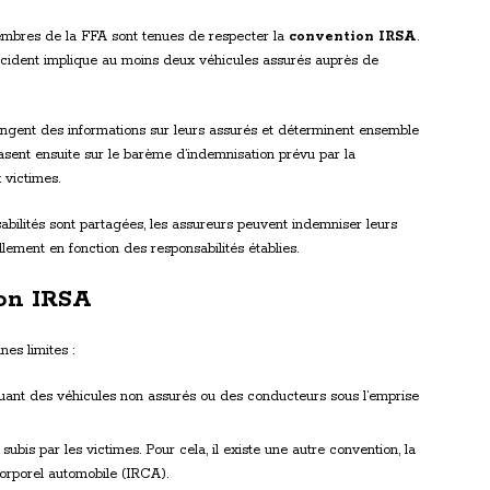
mbres de la FFA sont tenues de respecter la
convention IRSA
.
ccident implique au moins deux véhicules assurés auprès de
angent des informations sur leurs assurés et déterminent ensemble
asent ensuite sur le barème d’indemnisation prévu par la
 victimes.
bilités sont partagées, les assureurs peuvent indemniser leurs
lement en fonction des responsabilités établies.
ion IRSA
es limites :
quant des véhicules non assurés ou des conducteurs sous l’emprise
subis par les victimes. Pour cela, il existe une autre convention, la
orporel automobile (IRCA).