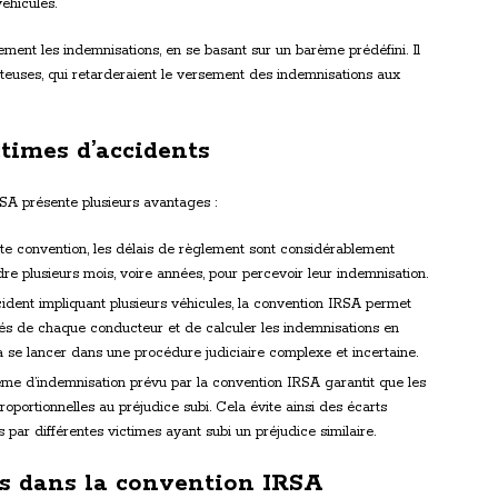
véhicules.
ent les indemnisations, en se basant sur un barème prédéfini. Il
ûteuses, qui retarderaient le versement des indemnisations aux
ctimes d’accidents
RSA présente plusieurs avantages :
te convention, les délais de règlement sont considérablement
ndre plusieurs mois, voire années, pour percevoir leur indemnisation.
cident impliquant plusieurs véhicules, la convention IRSA permet
tés de chaque conducteur et de calculer les indemnisations en
 se lancer dans une procédure judiciaire complexe et incertaine.
ème d’indemnisation prévu par la convention IRSA garantit que les
oportionnelles au préjudice subi. Cela évite ainsi des écarts
 par différentes victimes ayant subi un préjudice similaire.
rs dans la convention IRSA