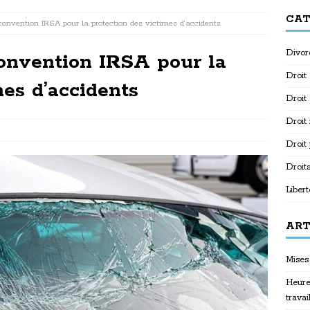
CAT
convention IRSA pour la protection des victimes d’accidents
Divor
convention IRSA pour la
Droit
mes d’accidents
Droit
Droit
Droit
Droit
Libert
ART
Mises 
Heure
travai