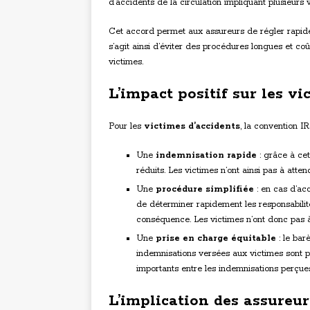
d’accidents de la circulation impliquant plusieurs 
Cet accord permet aux assureurs de régler rapidem
s’agit ainsi d’éviter des procédures longues et co
victimes.
L’impact positif sur les vi
Pour les
victimes d’accidents
, la convention I
Une
indemnisation rapide
: grâce à cet
réduits. Les victimes n’ont ainsi pas à atte
Une
procédure simplifiée
: en cas d’ac
de déterminer rapidement les responsabili
conséquence. Les victimes n’ont donc pas à
Une
prise en charge équitable
: le bar
indemnisations versées aux victimes sont pr
importants entre les indemnisations perçues
L’implication des assureu