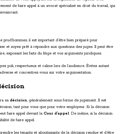
ement de faire appel à un avocat spécialisé en droit du travail, qui
onvaincant.
 prud’hommes, il est important d’être bien préparé pour
ier et soyez prêt à répondre aux questions des juges. Il peut être
ire, exposant les faits du litige et vos arguments juridiques.
yez poli, respectueux et calme lors de l’audience. Évitez autant
 adverse et concentrez-vous sur votre argumentation.
décision
dra sa
décision
, généralement sous forme de jugement. Il est
cision, tant pour vous que pour votre employeur. Si la décision
peut faire appel devant la
Cour d’appel
. De même, si la décision
ilité de faire appel.
prendre les tenants et aboutissants de la décision rendue et d’être