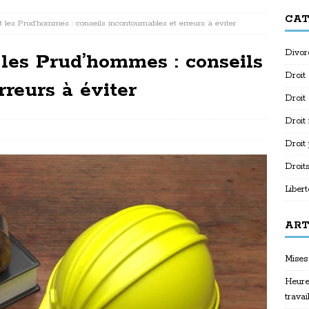
CAT
 les Prud’hommes : conseils incontournables et erreurs à éviter
Divor
 les Prud’hommes : conseils
Droit
rreurs à éviter
Droit
Droit
Droit
Droit
Libert
ART
Mises 
Heure
travai