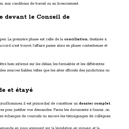
on, aux conditions de travail ou au licenciement.
e devant le Conseil de
es. La première phase est celle de la
conciliation
, destinée à
accord n’est trouvé, l’affaire passe alors en phase contentieuse et
être bien informé sur les délais, les formalités et les différentes
s sources fiables, telles que les sites officiels des juridictions ou
de et étayé
 prud’hommes, il est primordial de constituer un
dossier complet
,
s pour justifier vos demandes. Parmi les documents à fournir, on
e, les échanges de courriels ou encore les témoignages de collègues.
emande en vous appuyant sur la législation en vigueur et la